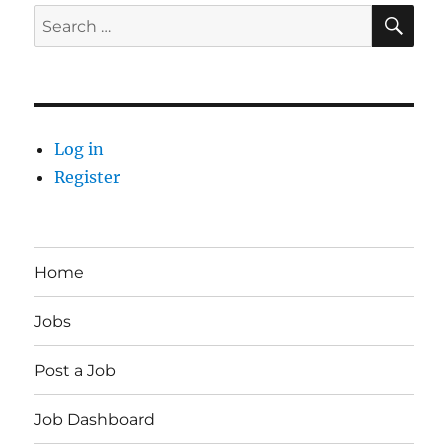
SE
Search
for:
Log in
Register
Home
Jobs
Post a Job
Job Dashboard