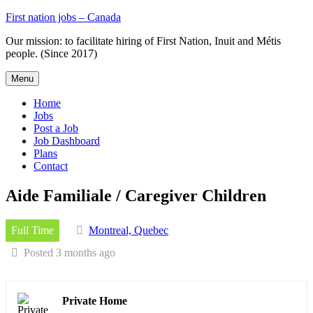
Skip
First nation jobs – Canada
to
Our mission: to facilitate hiring of First Nation, Inuit and Métis
content
people. (Since 2017)
Menu
Home
Jobs
Post a Job
Job Dashboard
Plans
Contact
Aide Familiale / Caregiver Children
Full Time
Montreal, Quebec
Posted 3 months ago
Private Home