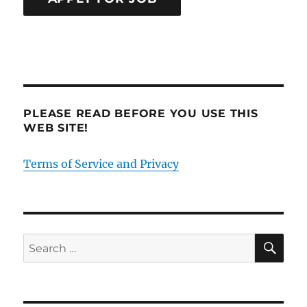
PLEASE READ BEFORE YOU USE THIS
WEB SITE!
Terms of Service and Privacy
SE
Search
for: