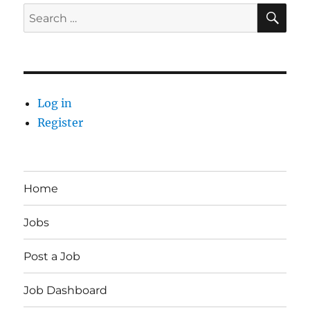
SE
Search
for:
Log in
Register
Home
Jobs
Post a Job
Job Dashboard