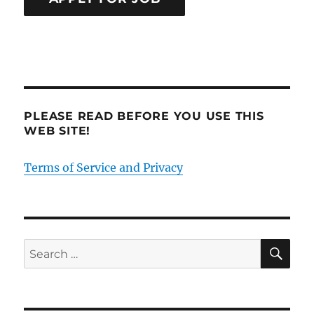
PLEASE READ BEFORE YOU USE THIS
WEB SITE!
Terms of Service and Privacy
SE
Search
for: