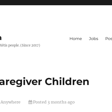
a
Home
Jobs
Pos
 Métis people. (Since 2017)
Caregiver Children
Anywhere
Posted 3 months ago