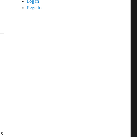
Log in
Register
es