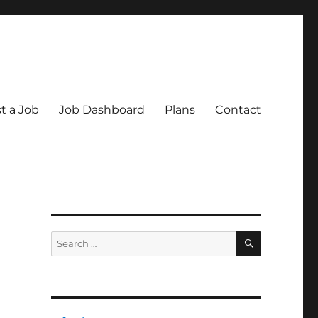
t a Job
Job Dashboard
Plans
Contact
SEARCH
Search
for: